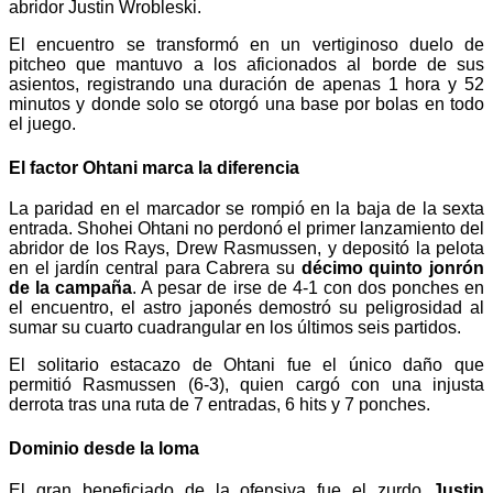
abridor Justin Wrobleski.
El encuentro se transformó en un vertiginoso duelo de
pitcheo que mantuvo a los aficionados al borde de sus
asientos, registrando una duración de apenas 1 hora y 52
minutos y donde solo se otorgó una base por bolas en todo
el juego.
El factor Ohtani marca la diferencia
La paridad en el marcador se rompió en la baja de la sexta
entrada. Shohei Ohtani no perdonó el primer lanzamiento del
abridor de los Rays, Drew Rasmussen, y depositó la pelota
en el jardín central para Cabrera su
décimo quinto jonrón
de la campaña
. A pesar de irse de 4-1 con dos ponches en
el encuentro, el astro japonés demostró su peligrosidad al
sumar su cuarto cuadrangular en los últimos seis partidos.
El solitario estacazo de Ohtani fue el único daño que
permitió Rasmussen (6-3), quien cargó con una injusta
derrota tras una ruta de 7 entradas, 6 hits y 7 ponches.
Dominio desde la loma
El gran beneficiado de la ofensiva fue el zurdo
Justin