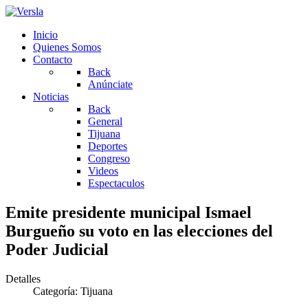
Inicio
Quienes Somos
Contacto
Back
Anúnciate
Noticias
Back
General
Tijuana
Deportes
Congreso
Videos
Espectaculos
Emite presidente municipal Ismael
Burgueño su voto en las elecciones del
Poder Judicial
Detalles
Categoría:
Tijuana