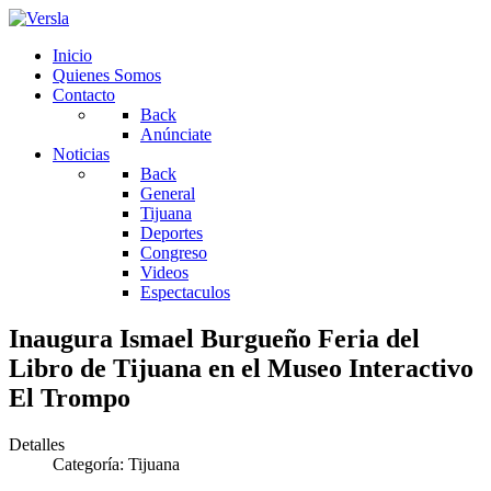
Inicio
Quienes Somos
Contacto
Back
Anúnciate
Noticias
Back
General
Tijuana
Deportes
Congreso
Videos
Espectaculos
Inaugura Ismael Burgueño Feria del
Libro de Tijuana en el Museo Interactivo
El Trompo
Detalles
Categoría:
Tijuana