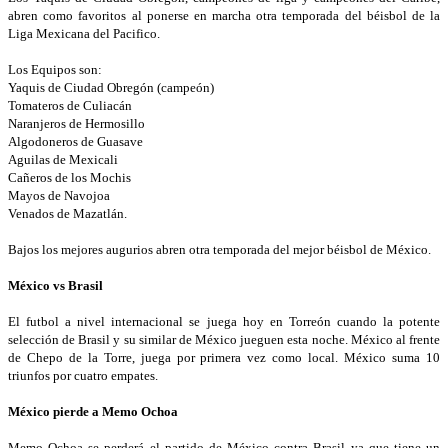
abren como favoritos al ponerse en marcha otra temporada del béisbol de la
Liga Mexicana del Pacifico.
Los Equipos son:
Yaquis de Ciudad Obregón (campeón)
Tomateros de Culiacán
Naranjeros de Hermosillo
Algodoneros de Guasave
Aguilas de Mexicali
Cañeros de los Mochis
Mayos de Navojoa
Venados de Mazatlán.
Bajos los mejores augurios abren otra temporada del mejor béisbol de México.
México vs Brasil
El futbol a nivel internacional se juega hoy en Torreón cuando la potente
selección de Brasil y su similar de México jueguen esta noche. México al frente
de Chepo de la Torre, juega por primera vez como local. México suma 10
triunfos por cuatro empates.
México pierde a Memo Ochoa
Memo Ochoa se perderá el partido de México contra Brasil ya que tiene un