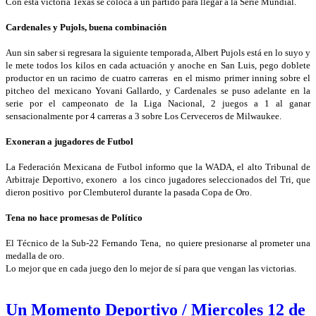
Con esta victoria Texas se coloca a un partido para llegar a la Serie Mundial.
Cardenales y Pujols, buena combinación
Aun sin saber si regresara la siguiente temporada, Albert Pujols está en lo suyo y
le mete todos los kilos en cada actuación y anoche en San Luis, pego doblete
productor en un racimo de cuatro carreras en el mismo primer inning sobre el
pitcheo del mexicano Yovani Gallardo, y Cardenales se puso adelante en la
serie por el campeonato de la Liga Nacional, 2 juegos a 1 al ganar
sensacionalmente por 4 carreras a 3 sobre Los Cerveceros de Milwaukee.
Exoneran a jugadores de Futbol
La Federación Mexicana de Futbol informo que la WADA, el alto Tribunal de
Arbitraje Deportivo, exonero a los cinco jugadores seleccionados del Tri, que
dieron positivo por Clembuterol durante la pasada Copa de Oro.
Tena no hace promesas de Político
El Técnico de la Sub-22 Fernando Tena, no quiere presionarse al prometer una
medalla de oro.
Lo mejor que en cada juego den lo mejor de sí para que vengan las victorias.
Un Momento Deportivo / Miercoles 12 de