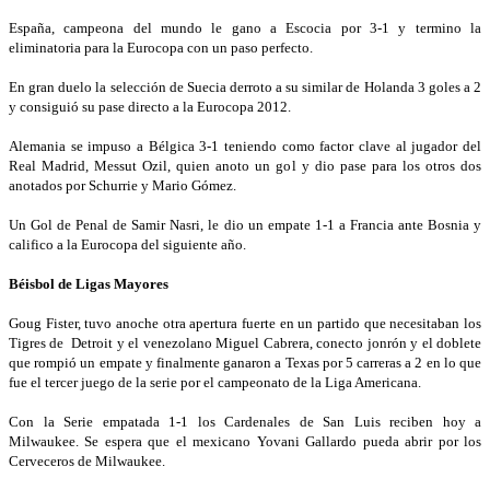
España, campeona del mundo le gano a Escocia por 3-1 y termino la
eliminatoria para la Eurocopa con un paso perfecto.
En gran duelo la selección de Suecia derroto a su similar de Holanda 3 goles a 2
y consiguió su pase directo a la Eurocopa 2012.
Alemania se impuso a Bélgica 3-1 teniendo como factor clave al jugador del
Real Madrid, Messut Ozil, quien anoto un gol y dio pase para los otros dos
anotados por Schurrie y Mario Gómez.
Un Gol de Penal de Samir Nasri, le dio un empate 1-1 a Francia ante Bosnia y
califico a la Eurocopa del siguiente año.
Béisbol de Ligas Mayores
Goug Fister, tuvo anoche otra apertura fuerte en un partido que necesitaban los
Tigres de Detroit y el venezolano Miguel Cabrera, conecto jonrón y el doblete
que rompió un empate y finalmente ganaron a Texas por 5 carreras a 2 en lo que
fue el tercer juego de la serie por el campeonato de la Liga Americana.
Con la Serie empatada 1-1 los Cardenales de San Luis reciben hoy a
Milwaukee. Se espera que el mexicano Yovani Gallardo pueda abrir por los
Cerveceros de Milwaukee.