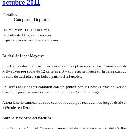
octubre 2011
Detalles
Categoría:
Deportes
UN MOMENTO DEPORTIVO
Por Gilberto Delgado Lizárraga
Especial para
www.tumusicafm.com
Beisbol de Ligas Mayores
Los Cardenales de San Luis derrotaron ampliamente a los Cerveceros de
Milwaukee por score de 12 carreras a 3 y con esto se meten en la pelea cuando
la serie de traslada a San Luis a partir del miércoles.
En Texas los Rangers contaron con un jonrón con las bases llenas de Nelson
Cruz para ganar sensacionalmente 7 carreras a 3 en 11 innings.
Ahora la serie cambian de sede cuando los equipos reanuden los juegos desde el
miércoles en Detroit.
Abre la Mexicana del Pacifico
Los Yaquis de Ciudad Obregón, campeones de liga y campeones del Caribe,