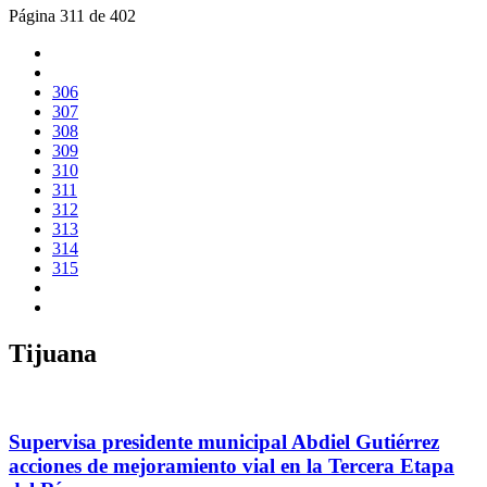
Página 311 de 402
306
307
308
309
310
311
312
313
314
315
Tijuana
Supervisa presidente municipal Abdiel Gutiérrez
acciones de mejoramiento vial en la Tercera Etapa