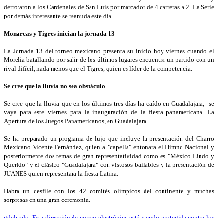
derrotaron a los Cardenales de San Luis por marcador de 4 carreras a 2. La Serie
por demás interesante se reanuda este día
Monarcas y Tigres inician la jornada 13
La Jornada 13 del torneo mexicano presenta su inicio hoy viernes cuando el
Morelia batallando por salir de los últimos lugares encuentra un partido con un
rival difícil, nada menos que el Tigres, quien es líder de la competencia.
Se cree que la lluvia no sea obstáculo
Se cree que la lluvia que en los últimos tres días ha caído en Guadalajara, se
vaya para este viernes para la inauguración de la fiesta panamericana. La
Apertura de los Juegos Panamericanos, en Guadalajara.
Se ha preparado un programa de lujo que incluye la presentación del Charro
Mexicano Vicente Fernández, quien a "capella" entonara el Himno Nacional y
posteriormente dos temas de gran representatividad como es "México Lindo y
Querido" y el clásico "Guadalajara" con vistosos bailables y la presentación de
JUANES quien representara la fiesta Latina.
Habrá un desfile con los 42 comités olímpicos del continente y muchas
sorpresas en una gran ceremonia.
gdelgado_
Esta dirección de correo electrónico está siendo protegida contra los