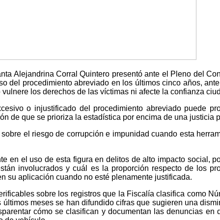
anta Alejandrina Corral Quintero presentó ante el Pleno del Con
uso del procedimiento abreviado en los últimos cinco años, ante
vulnere los derechos de las víctimas ni afecte la confianza ciud
excesivo o injustificado del procedimiento abreviado puede pr
ión de que se prioriza la estadística por encima de una justicia 
obre el riesgo de corrupción e impunidad cuando esta herramien
 en el uso de esta figura en delitos de alto impacto social, 
stán involucrados y cuál es la proporción respecto de los proc
len su aplicación cuando no esté plenamente justificada.
rificables sobre los registros que la Fiscalía clasifica como N
 últimos meses se han difundido cifras que sugieren una disminu
sparentar cómo se clasifican y documentan las denuncias en d