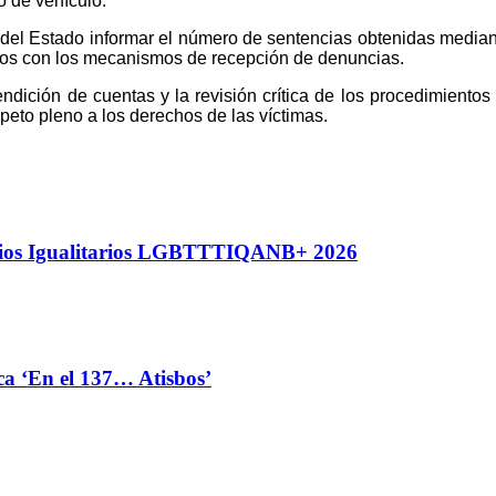
o de vehículo.
 del Estado informar el número de sentencias obtenidas mediant
ados con los mecanismos de recepción de denuncias.
endición de cuentas y la revisión crítica de los procedimientos
espeto pleno a los derechos de las víctimas.
nios Igualitarios LGBTTTIQANB+ 2026
ca ‘En el 137… Atisbos’