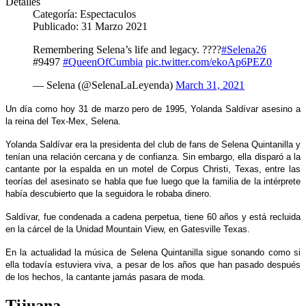
Detalles
Categoría:
Espectaculos
Publicado: 31 Marzo 2021
Remembering Selena’s life and legacy. ????
#Selena26
#9497
#QueenOfCumbia
pic.twitter.com/ekoAp6PEZ0
— Selena (@SelenaLaLeyenda)
March 31, 2021
Un día como hoy 31 de marzo pero de 1995, Yolanda Saldívar asesino a
la reina del Tex-Mex, Selena.
Yolanda Saldívar era la presidenta del club de fans de Selena Quintanilla y
tenían una relación cercana y de confianza. Sin embargo, ella disparó a la
cantante por la espalda en un motel de Corpus Christi, Texas, entre las
teorías del asesinato se habla que fue luego que la familia de la intérprete
había descubierto que la seguidora le robaba dinero.
Saldívar, fue condenada a cadena perpetua, tiene 60 años y está recluida
en la cárcel de la Unidad Mountain View, en Gatesville Texas.
En la actualidad la música de Selena Quintanilla sigue sonando como si
ella todavía estuviera viva, a pesar de los años que han pasado después
de los hechos, la cantante jamás pasara de moda.
Tijuana