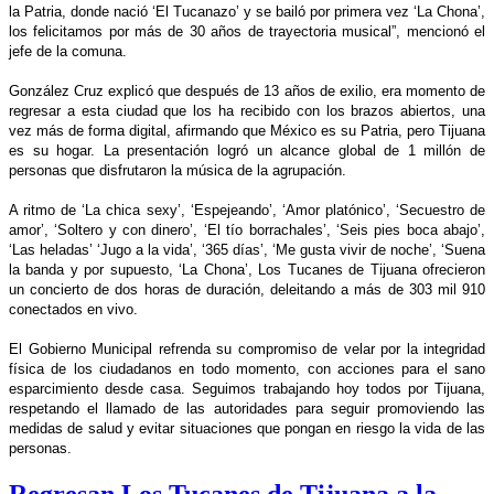
la Patria, donde nació ‘El Tucanazo’ y se bailó por primera vez ‘La Chona’,
los felicitamos por más de 30 años de trayectoria musical”, mencionó el
jefe de la comuna.
González Cruz explicó que después de 13 años de exilio, era momento de
regresar a esta ciudad que los ha recibido con los brazos abiertos, una
vez más de forma digital, afirmando que México es su Patria, pero Tijuana
es su hogar. La presentación logró un alcance global de 1 millón de
personas que disfrutaron la música de la agrupación.
A ritmo de ‘La chica sexy’, ‘Espejeando’, ‘Amor platónico’, ‘Secuestro de
amor’, ‘Soltero y con dinero’, ‘El tío borrachales’, ‘Seis pies boca abajo’,
‘Las heladas’ ‘Jugo a la vida’, ‘365 días’, ‘Me gusta vivir de noche’, ‘Suena
la banda y por supuesto, ‘La Chona’, Los Tucanes de Tijuana ofrecieron
un concierto de dos horas de duración, deleitando a más de 303 mil 910
conectados en vivo.
El Gobierno Municipal refrenda su compromiso de velar por la integridad
física de los ciudadanos en todo momento, con acciones para el sano
esparcimiento desde casa. Seguimos trabajando hoy todos por Tijuana,
respetando el llamado de las autoridades para seguir promoviendo las
medidas de salud y evitar situaciones que pongan en riesgo la vida de las
personas.
Regresan Los Tucanes de Tijuana a la