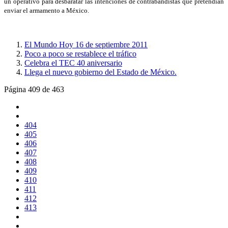
un operativo para desbaratar las intenciones de contrabandistas que pretendían
enviar el armamento a México.
El Mundo Hoy 16 de septiembre 2011
Poco a poco se restablece el tráfico
Celebra el TEC 40 aniversario
Llega el nuevo gobierno del Estado de México.
Página 409 de 463
404
405
406
407
408
409
410
411
412
413