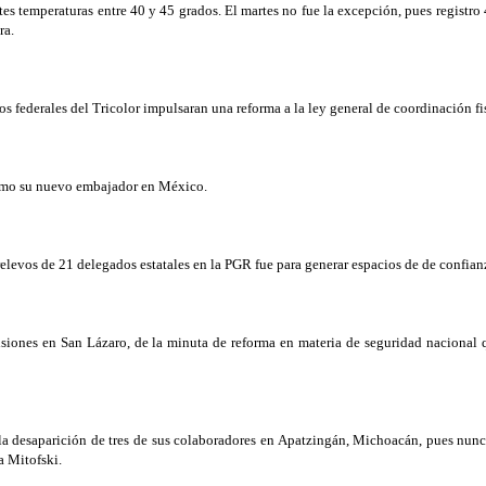
tes temperaturas entre 40 y 45 grados. El martes no fue la excepción, pues registro 
ra.
os federales del Tricolor impulsaran una reforma a la ley general de coordinación 
omo su nuevo embajador en México.
elevos de 21 delegados estatales en la PGR fue para generar espacios de de confianz
siones en San Lázaro, de la minuta de reforma en materia de seguridad nacional qu
r la desaparición de tres de sus colaboradores en Apatzingán, Michoacán, pues nun
a Mitofski.