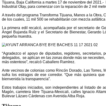
Tijuana, Baja California a martes 17 de noviembre del 2021.
Industrial Otay, para comenzar con la reparación de 2 mil met
A través del programa Transforma Tijuana, Manos a la Obra, 
de los cuales, 11 mil 500 se rehabilitarán con mezcla asfáltic
La primera edil recalcó, acompañada por el secretario de Gob
Ángel Bujanda Ruíz y el Secretario de Bienestar, Gerardo L
pequeña muestra.
“Agradezco el apoyo de diputados, regidores, secretarios, 
delegados, se aplican en las zonas donde más se necesiten, p
más ostentoso”, recalcó Caballero Ramírez.
Ante vecinos de colonias como Rincón Dorado, Las Torres, M
sufra los estragos de ese corredor. “Que más quisiera que
bienvenida la transparencia”.
Estos trabajos iniciados, son independientes al listado de 
Magón, carretera libre Tijuana-Mexicali, calles Ignacio Al
Bulevar Lázaro Cárdenas con Avenida Alba Roja.
Tijuana