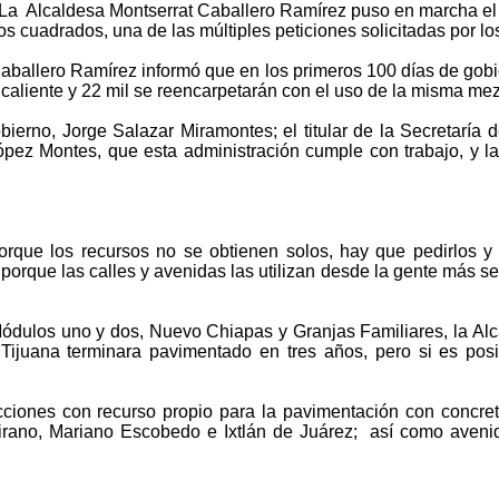
- La Alcaldesa Montserrat Caballero Ramírez puso en marcha el 
ros cuadrados, una de las múltiples peticiones solicitadas por 
Caballero Ramírez informó que en los primeros 100 días de gobi
a caliente y 22 mil se reencarpetarán con el uso de la misma me
ierno, Jorge Salazar Miramontes; el titular de la Secretaría 
ópez Montes, que esta administración cumple con trabajo, y 
porque los recursos no se obtienen solos, hay que pedirlos y 
orque las calles y avenidas las utilizan desde la gente más sen
ódulos uno y dos, Nuevo Chiapas y Granjas Familiares, la Alc
 Tijuana terminara pavimentado en tres años, pero si es po
acciones con recurso propio para la pavimentación con concret
tamirano, Mariano Escobedo e Ixtlán de Juárez; así como aveni