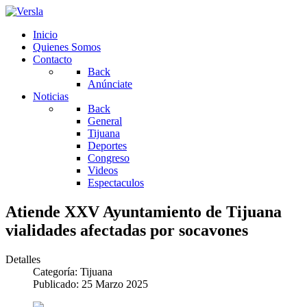
Inicio
Quienes Somos
Contacto
Back
Anúnciate
Noticias
Back
General
Tijuana
Deportes
Congreso
Videos
Espectaculos
Atiende XXV Ayuntamiento de Tijuana
vialidades afectadas por socavones
Detalles
Categoría:
Tijuana
Publicado: 25 Marzo 2025