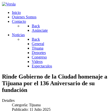
Inicio
Quienes Somos
Contacto
Back
Anúnciate
Noticias
Back
General
Tijuana
Deportes
Congreso
Videos
Espectaculos
Rinde Gobierno de la Ciudad homenaje a
Tijuana por el 136 Aniversario de su
fundación
Detalles
Categoría:
Tijuana
Publicado: 11 Julio 2025