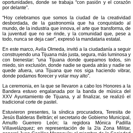
oportunidades, donde se trabaja “con pasión y el corazón
por delante”.
“Hoy celebramos que somos la ciudad de la creatividad
desbordada, de la gastronomía que ha conquistado al
mundo, de la industria que innova, el arte que transforma, de
la juventud que no se rinde, y la comunidad que, pese a
todo, nunca se deja caer”, expresó la mandataria estatal.
En este marco, Avila Olmeda, invitó a la ciudadanía a seguir
construyendo una Tijuana más justa, segura, más luminosa y
con bienestar: “una Tijuana donde quepamos todos, sin
miedo, sin exclusión, donde nadie se queda atrás y nadie se
quede afuera, una Tijuana que nos siga haciendo vibrar,
donde podamos florecer y volar muy alto”.
La ceremonia, en la que se llevaron a cabo los Honores a la
Bandera estuvo engalanada por la banda de música del
XXV Ayuntamiento de Tijuana, y al finalizar, se realizó el
tradicional corte de pastel.
Estuvieron presentes, la síndica procuradora, Teresita de
Jesús Balderas Beltrán; el secretario de Gobierno Municipal,
Arnulfo Guerrero León; la regidora Mónica Padilla
Villavelázquez; en representación de la 2/a Zona Militar,