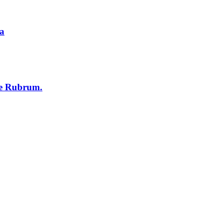
na
 de Rubrum.