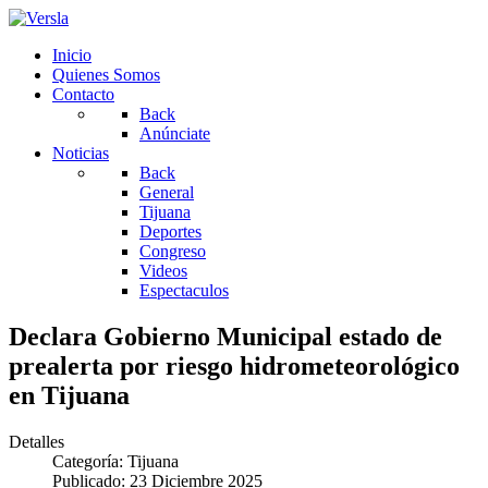
Inicio
Quienes Somos
Contacto
Back
Anúnciate
Noticias
Back
General
Tijuana
Deportes
Congreso
Videos
Espectaculos
Declara Gobierno Municipal estado de
prealerta por riesgo hidrometeorológico
en Tijuana
Detalles
Categoría:
Tijuana
Publicado: 23 Diciembre 2025