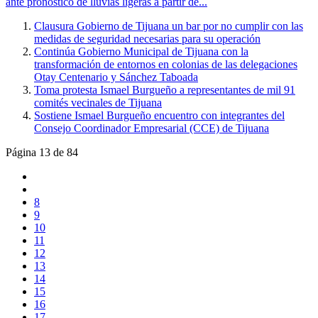
ante pronóstico de lluvias ligeras a partir de...
Clausura Gobierno de Tijuana un bar por no cumplir con las
medidas de seguridad necesarias para su operación
Continúa Gobierno Municipal de Tijuana con la
transformación de entornos en colonias de las delegaciones
Otay Centenario y Sánchez Taboada
Toma protesta Ismael Burgueño a representantes de mil 91
comités vecinales de Tijuana
Sostiene Ismael Burgueño encuentro con integrantes del
Consejo Coordinador Empresarial (CCE) de Tijuana
Página 13 de 84
8
9
10
11
12
13
14
15
16
17