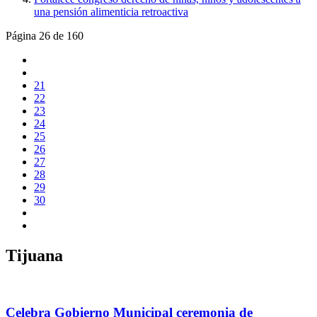
una pensión alimenticia retroactiva
Página 26 de 160
21
22
23
24
25
26
27
28
29
30
Tijuana
Celebra Gobierno Municipal ceremonia de