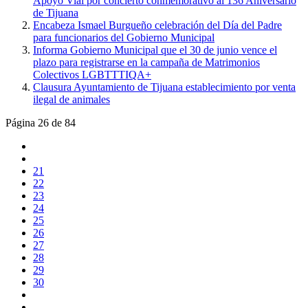
Apoyo Vial por concierto conmemorativo al 136 Aniversario
de Tijuana
Encabeza Ismael Burgueño celebración del Día del Padre
para funcionarios del Gobierno Municipal
Informa Gobierno Municipal que el 30 de junio vence el
plazo para registrarse en la campaña de Matrimonios
Colectivos LGBTTTIQA+
Clausura Ayuntamiento de Tijuana establecimiento por venta
ilegal de animales
Página 26 de 84
21
22
23
24
25
26
27
28
29
30