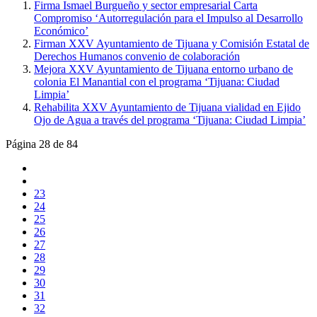
Firma Ismael Burgueño y sector empresarial Carta
Compromiso ‘Autorregulación para el Impulso al Desarrollo
Económico’
Firman XXV Ayuntamiento de Tijuana y Comisión Estatal de
Derechos Humanos convenio de colaboración
Mejora XXV Ayuntamiento de Tijuana entorno urbano de
colonia El Manantial con el programa ‘Tijuana: Ciudad
Limpia’
Rehabilita XXV Ayuntamiento de Tijuana vialidad en Ejido
Ojo de Agua a través del programa ‘Tijuana: Ciudad Limpia’
Página 28 de 84
23
24
25
26
27
28
29
30
31
32