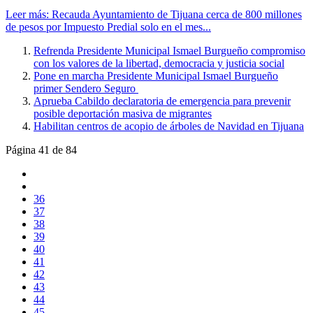
Leer más: Recauda Ayuntamiento de Tijuana cerca de 800 millones
de pesos por Impuesto Predial solo en el mes...
Refrenda Presidente Municipal Ismael Burgueño compromiso
con los valores de la libertad, democracia y justicia social
Pone en marcha Presidente Municipal Ismael Burgueño
primer Sendero Seguro
Aprueba Cabildo declaratoria de emergencia para prevenir
posible deportación masiva de migrantes
Habilitan centros de acopio de árboles de Navidad en Tijuana
Página 41 de 84
36
37
38
39
40
41
42
43
44
45