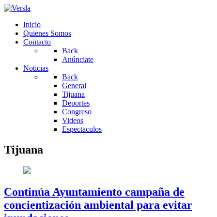
Inicio
Quienes Somos
Contacto
Back
Anúnciate
Noticias
Back
General
Tijuana
Deportes
Congreso
Videos
Espectaculos
Tijuana
Continúa Ayuntamiento campaña de
concientización ambiental para evitar