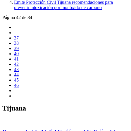
Emite Protección Civil Tijuana recomendaciones para
prevenir intoxicación por monóxido de carbono
Página 42 de 84
37
38
39
40
41
42
43
44
45
46
Tijuana