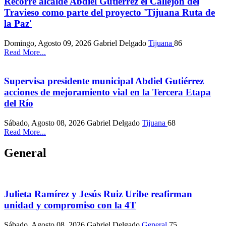
Recorre alcalde Abdiel Gutiérrez el Callejón del
Travieso como parte del proyecto 'Tijuana Ruta de
la Paz'
Domingo, Agosto 09, 2026
Gabriel Delgado
Tijuana
86
Read More...
Supervisa presidente municipal Abdiel Gutiérrez
acciones de mejoramiento vial en la Tercera Etapa
del Río
Sábado, Agosto 08, 2026
Gabriel Delgado
Tijuana
68
Read More...
General
Julieta Ramírez y Jesús Ruiz Uribe reafirman
unidad y compromiso con la 4T
Sábado, Agosto 08, 2026
Gabriel Delgado
General
75